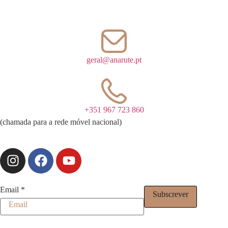
geral@anarute.pt
+351 967 723 860
(chamada para a rede móvel nacional)
Layout
Email
*
Subscrever
Email